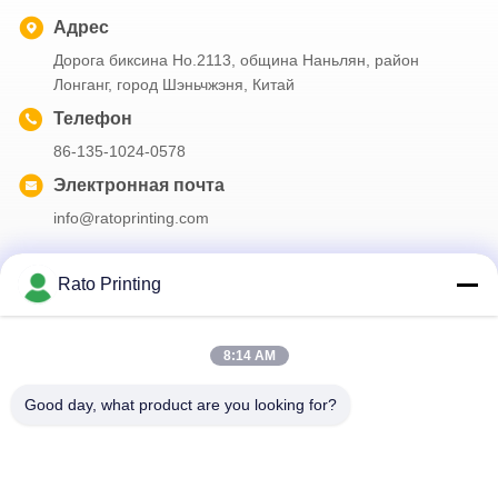
-
Адрес
Дорога биксина Но.2113, община Наньлян, район
Лонганг, город Шэньчжэня, Китай
ы
Телефон
86-135-1024-0578
Электронная почта
info@ratoprinting.com
Rato Printing
Наш бюллетень
8:14 AM
Подпишитесь на нашу информационную рассылку для
получения скидок и прочего.
Good day, what product are you looking for?