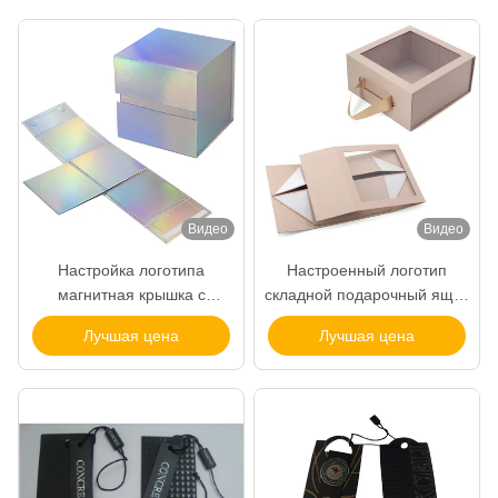
Видео
Видео
Настройка логотипа
Настроенный логотип
магнитная крышка с
складной подарочный ящик
крышкой, складные коробки
с лентой оптовой Kraft Box
Лучшая цена
Лучшая цена
для рождественских
упаковка ленточные
подарков, складываемые
оконные ящики
коробки, оптовая торговля