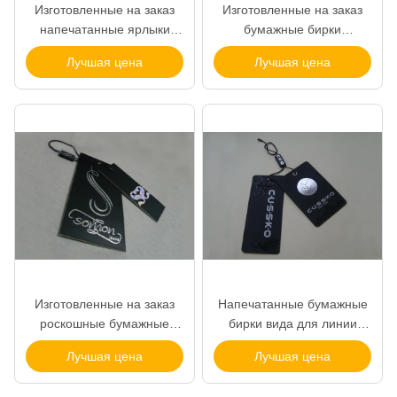
Изготовленные на заказ
Изготовленные на заказ
напечатанные ярлыки
бумажные бирки
одежды завертывают
фирменного наименования
Лучшая цена
Лучшая цена
сусальное золото в бумагу
для фабрики логотипа
Hangtags
Hologram ценника одежды
УЛЬТРАФИОЛЕТОВОЕ
одежд
покрывая штемпелюя
логотип
Изготовленные на заказ
Напечатанные бумажные
Именные теги напечатаемые персонализированные значки с щитком безопасности для конференций
роскошные бумажные
бирки вида для линии
Заказать сотрудникам многоразовые значки имени с магнитной спиной Единые теги имен для мероприятий
бирки вида для бренда
логотипа одежды
Лучшая цена
Лучшая цена
одежды выбивают бирки
серебряной фольги
Фасонируйте пластиковую строку одежды маркирует бирки названия фирмы для логотипа одежд изготовленного на заказ
логотипа серебряной
пластиковой бирки