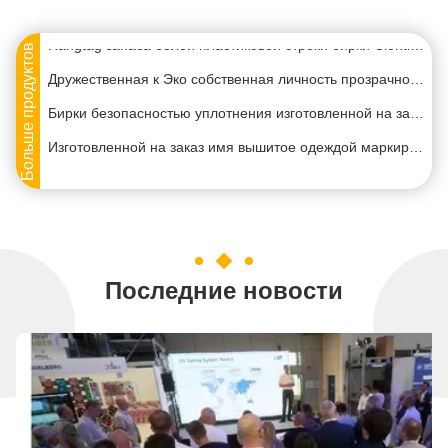
На заказ Палстический Восковый Ювелирные Теги Часы Теги Парфюмерия Теги Бутылки Теги
фольги пластиковые
уплотнения
УЛЬТРАФИОЛЕТОВОГО
Hangtag запаса белой пластиковой строки бирки Clohting черный с изготовителем фермуара пули
покрывая
Больше продуктов
Дружественная к Эко собственная личность прозрачной пластмассы запирая безопасность бирок маркирует выбитый логотип
Бирки безопасностью уплотнения изготовленной на заказ дешевой одежды алюминиевые шнуруют напечатанную оптовую продажу логотипа
Изготовленной на заказ имя вышитое одеждой маркирует вышитую одеждой шить фабрику ярлыков
Изготовленная на заказ рубашка обозначает сплетенные бирки обозначает для ярлыков одежды шьет на ярлыке штофа
Таможня створки центра шьет в бирках подшивает зашитые сплетенные ярлыками ярлыки бирки ткань логотипа обозначает печать
Одежда сплетенная таможней напечатанная обозначает ярлыки сплетенные хлопком для поставщика одежды
Изготовленные на заказ бирки вида одежды печатая сплетенного поставщика ярлыков одежды hangtag бренда
Последние новости
Персонализированные изготовленной на заказ ярлыки вышитые одеждой маркируют поставщика ярлыков вышитой ткани
Нетканые сумки для ногтей печать рекламные нетканые сумки для покупок с индивидуальным логотипом
Ламмированные торты из тканей из ПП с ручками
Напечатанные полиэтиленовые полиэтиленовые пакеты с логотипом многоразовые полиэтиленовые пакеты с рукоятками
Напечатанный нетканый торговая сумка черный рюкзак для подарков для мероприятий