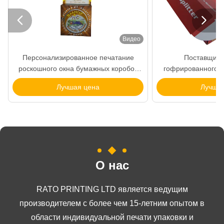


Видео
Персонализированное печатание
Поставщик у
роскошного окна бумажных коробок
гофрированного ка
упаковывая для продуктов Скинкаре
зак
Лучшая цена
Лучшая
О нас
RATO PRINTING LTD является ведущим
производителем с более чем 15-летним опытом в
области индивидуальной печати упаковки и