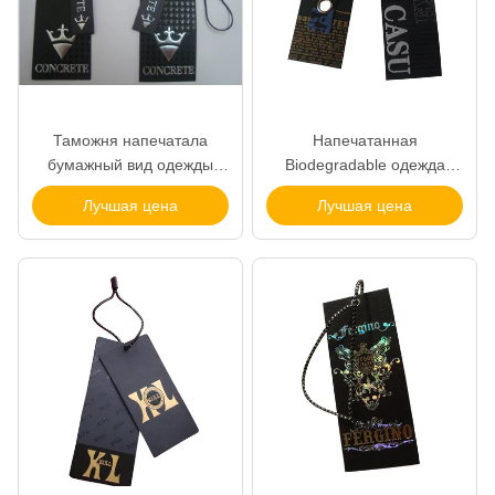
Таможня напечатала
Напечатанная
бумажный вид одежды
Biodegradable одежда
маркирует пятно слоения
маркирует творческую
Лучшая цена
Лучшая цена
Matt УЛЬТРАФИОЛЕТОВОЕ
бумажную одежду картона
имя маркирует для одежды
маркирует поставщика